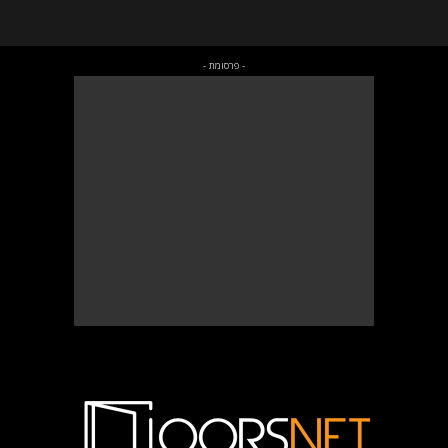
- פרסומת -