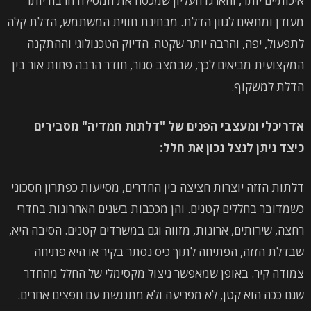
איכותיים יותר, והארגז העליון שמכסה את המסילה הרבה יותר
מעודן ומתאים לגוון הדלת. מבחינת חווית המשתמש, הדלת קלה
לתפעול, יפה, והרבה יותר שקטה. הדיוק הטכנולוגי וההתקנה
המקצועית מביאים לכך, שבמצב סגור, חודר הרבה פחות אור בין
הדלת למשקוף.
אדריכלי ומעצבי הפנים של "דלתות חמדיה" מסבירים
כיצד ניתן לנצל נכון את חלל:
דלתות הזזה יוצרות חציצה בין החדרים, מסייעות כפתרון חסכוני
כשמדובר בחללים קטנים. והן מככבות בשנים האחרונות בחדרי
רחצה, שירותים, ארונות, מזווה וגם במשרדים קטנים. הסיבה היא,
שבדלת הזזה, הפתיחה לתוך כיס נסתר בקיר או היא פתיחה
צמודה קיר. באופן שמאפשר ניצול מקסימלי של החלל מהחדר
שגם ככה הוא קטן, לא מפריעה ולא מתנגשת עם חפצים אחרים.